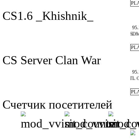
PL
CS1.6 _Khishnik_
95.
CSDM U
PL
CS Server Clan War
95.
TTL CS 
PL
Счетчик посетителей